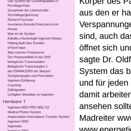
Körper des Pa
Das System der Grundregulation (n.
Pischinger/Hein
aus den er ha
Symphonie der Lebenskräfte
Schrödingergleichung
Richard Feynman
Verspannunge
Invertieren,Nosode,Potenzakord etc
Ansatz
sind, auch da
Was ist ein Symbol
Kaballa u.Numerlogie Ingenium Modus
Heilung läuft über Emotion
öffnet sich u
In"form"ation
Was machen Frequenzen
sagte Dr. Oldf
Der Phantomeffekt in der DNS
biologische Transmutation
Biologische Transmutation 1
System das b
das EINMALEINS der Skepsis
Schöpfungsplan und Primzahlen
und für jeden
Ingenium Erklärung
Coaching
Zellmigration
damit arbeite
Lichtgitter Mandalas im Ingenium
ansehen sollt
Ingenium MED-PRO MSL710
Medical Photon System
Madreiter ww
Kopierstation Informations Transfer System
Ingenium 3000
Ingeniolas
www.energeti
Ingenium 2000