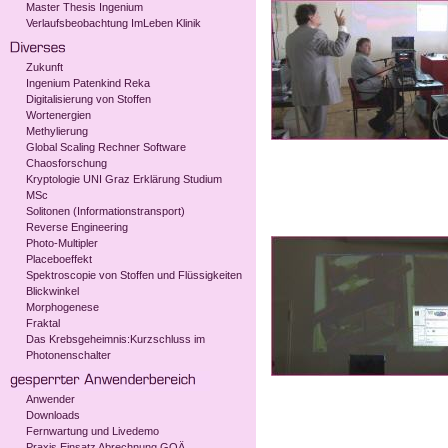
Master Thesis Ingenium
Verlaufsbeobachtung ImLeben Klinik
Zukunft
Ingenium Patenkind Reka
Digitalisierung von Stoffen
Wortenergien
Methylierung
Global Scaling Rechner Software
Chaosforschung
Kryptologie UNI Graz Erklärung Studium
MSc
Solitonen (Informationstransport)
Reverse Engineering
Photo-Multipler
Placeboeffekt
Spektroscopie von Stoffen und Flüssigkeiten
Blickwinkel
Morphogenese
Fraktal
Das Krebsgeheimnis:Kurzschluss im
Photonenschalter
Anwender
Downloads
Fernwartung und Livedemo
Praxis Einsatz Abrechnung GOÄ