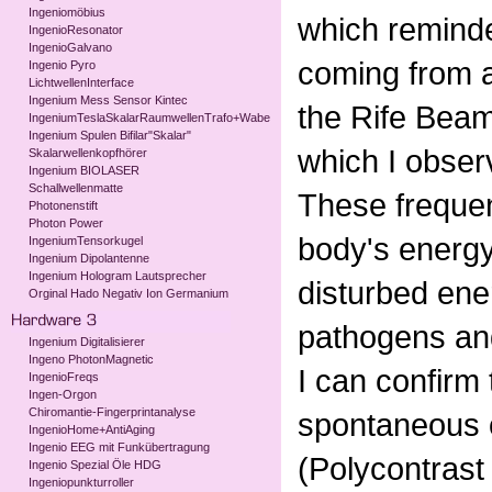
Ingeniomöbius
which reminde
IngenioResonator
IngenioGalvano
coming from a
Ingenio Pyro
LichtwellenInterface
Ingenium Mess Sensor Kintec
the Rife Beam
IngeniumTeslaSkalarRaumwellenTrafo+Wabe
Ingenium Spulen Bifilar"Skalar"
which I obser
Skalarwellenkopfhörer
Ingenium BIOLASER
Schallwellenmatte
These frequenc
Photonenstift
Photon Power
body's energy 
IngeniumTensorkugel
Ingenium Dipolantenne
Ingenium Hologram Lautsprecher
disturbed ene
Orginal Hado Negativ Ion Germanium
pathogens and
Ingenium Digitalisierer
Ingeno PhotonMagnetic
I can confirm 
IngenioFreqs
Ingen-Orgon
Chiromantie-Fingerprintanalyse
spontaneous 
IngenioHome+AntiAging
Ingenio EEG mit Funkübertragung
(Polycontrast
Ingenio Spezial Öle HDG
Ingeniopunkturroller