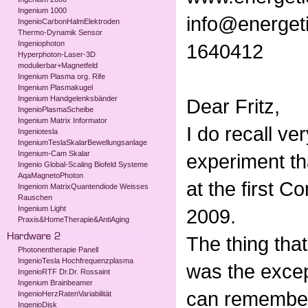
Ingenium 1000
info@energet
IngenioCarbonHalmElektroden
Thermo-Dynamik Sensor
Ingeniophoton
1640412
Hyperphoton-Laser-3D
modulierbar+Magnetfeld
Ingenium Plasma org. Rife
Ingenium Plasmakugel
Ingenium Handgelenksbänder
Dear Fritz,
IngenioPlasmaScheibe
Ingenium Matrix Informator
I do recall ve
Ingeniotesla
IngeniumTeslaSkalarBewellungsanlage
Ingenium-Cam Skalar
experiment tha
Ingenio Global-Scaling Biofeld Systeme
AqaMagnetoPhoton
at the first C
Ingeniom MatrixQuantendiode Weisses
Rauschen
Ingenium Light
2009.
Praxis&HomeTherapie&AntiAging
The thing tha
Photonentherapie Panell
IngenioTesla Hochfrequenzplasma
was the except
IngenioRTF Dr.Dr. Rossaint
Ingenium Brainbeamer
can remember 
IngenioHerzRatenVariabilität
IngenioDisk