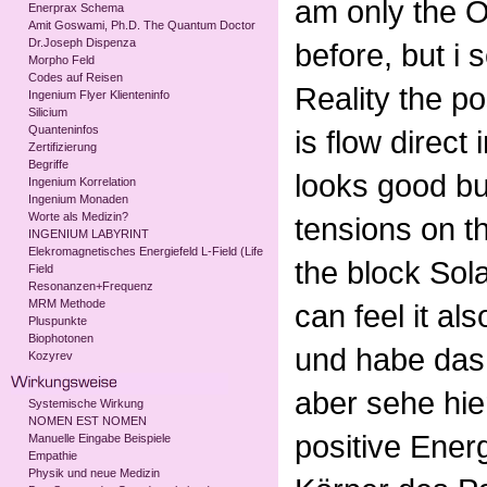
am only the 
Enerprax Schema
Amit Goswami, Ph.D. The Quantum Doctor
Dr.Joseph Dispenza
before, but i 
Morpho Feld
Codes auf Reisen
Reality the p
Ingenium Flyer Klienteninfo
Silicium
Quanteninfos
is flow direct
Zertifizierung
Begriffe
looks good bu
Ingenium Korrelation
Ingenium Monaden
Worte als Medizin?
tensions on t
INGENIUM LABYRINT
Elekromagnetisches Energiefeld L-Field (Life
the block Sol
Field
Resonanzen+Frequenz
MRM Methode
can feel it al
Pluspunkte
Biophotonen
und habe das
Kozyrev
aber sehe hier
Systemische Wirkung
NOMEN EST NOMEN
positive Ener
Manuelle Eingabe Beispiele
Empathie
Physik und neue Medizin