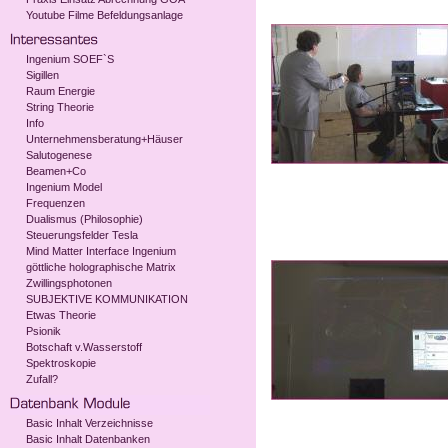
Youtube Filme Befeldungsanlage
Ingenium SOEF`S
Sigillen
Raum Energie
String Theorie
Info
Unternehmensberatung+Häuser
Salutogenese
Beamen+Co
Ingenium Model
Frequenzen
Dualismus (Philosophie)
Steuerungsfelder Tesla
Mind Matter Interface Ingenium
göttliche holographische Matrix
Zwillingsphotonen
SUBJEKTIVE KOMMUNIKATION
Etwas Theorie
Psionik
Botschaft v.Wasserstoff
Spektroskopie
Zufall?
Basic Inhalt Verzeichnisse
Basic Inhalt Datenbanken