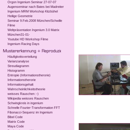
Orgon Ingenium Seminar 27-07-07
Augenseminar nach Bates bei Madreiter
Ingenium MRM Workshop Kitzbühel
Heilige Geometrie
Seminar 9.Feb.2008 München/Schwille
Filme
Weltpräsentation Ingenium 3.0 Matrix
München31-01-
Youtube HD Workshop Filme
Ingenium Racing Days
Häufigkeitsverteilung
Varianzanalyse
Streudiagramm
Histogramm
Entropie (Informationstherorie)
Informationstherorie
Informationsgehalt
Wahrscheinlichkeitstheorie
weisses Rauschen :-)
Wikipedia weisses Rauschen
Schwingkreis in ingenium
Schnelle Fourier-Transformation FFT
Fibonacci-Sequenz im Ingenium
Bibel Code
Matrix Code
Maya Code