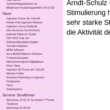
Arndt-Schulz
ZubehörMagnetkarten etc.
Miniphoton+Scalarmagnetfeld U-B-S 315
Stimulierung h
Ingenium Praxis der Zukunft
sehr starke S
Handy+Pad Ingenium+Beamer
Ingenium versus Radionik
die Aktivität d
Neu:Aurascan Screenshoot
laufende Klinische Studie
HRV EKG Puls Uhr
SoftwareMandalaLichtgitter
Technik+Software
MRM Software
Aura Biofeld Balance Software
Frequenzausgabe
Klientenhomegerät Digitalplayer
Neue Tipps
Ingenium 3D Praxis der Zukunft
Klienten Folder
Quantum Marketing m.Ingenium
Hologramm
Filme
Datenbanken
Workshop 13-01-07 St.Johann ****Hotel
Tirolerhof
Workshop 16-09-06