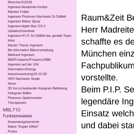
München310109
Ingenium Akademie+Institut
Klienten Folder
Raum&Zeit Be
Ingenium Photonen Nachweis Dr.Oldfielt
Ingenium Matrix Spray
Ingenium Apple Mac OS X
Herr Madreite
UpdatesDownload
Ingenium+P.I.P. Dr.Oldfielt das geniale Team
schaffte es d
Infos
Master Thesis Ingenium
Bio informative Bildverarbeitung
München einz
Mietkauf-Ingenium
Bild2Frequenz/Frequenz2Bild
Fachpublikum
Ingenium auf der UNI
Information+Energy
Intensivworkshop24-10-09
vorstellte.
HRV Nachweis Studie
News
Beim P.I.P. 
3D frei schwebende Hologram Befeldung
Hologram Brillen
Photonen Spektrometer
legendäre In
Therapeuten
Einsatz welch
Anwendungsbereiche
und dabei stau
Matrix "Kopier Effekt"
Preise