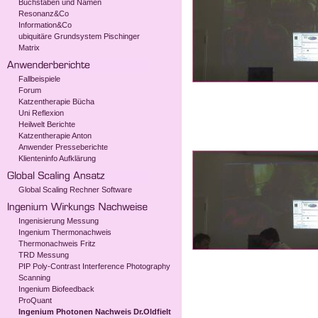
Buchstaben und Namen
Resonanz&Co
Information&Co
ubiquitäre Grundsystem Pischinger
Matrix
Fallbeispiele
Forum
Katzentherapie Bücha
Uni Reflexion
Heilwelt Berichte
Katzentherapie Anton
Anwender Presseberichte
Klienteninfo Aufklärung
Global Scaling Rechner Software
Ingenisierung Messung
Ingenium Thermonachweis
Thermonachweis Fritz
TRD Messung
PIP Poly-Contrast Interference Photography
Scanning
Ingenium Biofeedback
ProQuant
Ingenium Photonen Nachweis Dr.Oldfielt