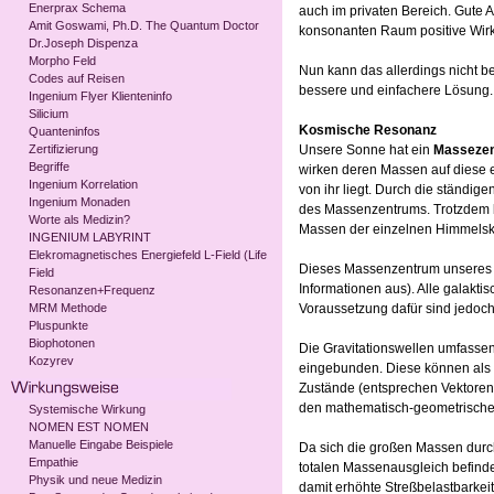
Enerprax Schema
auch im privaten Bereich. Gute A
Amit Goswami, Ph.D. The Quantum Doctor
konsonanten Raum positive Wir
Dr.Joseph Dispenza
Morpho Feld
Nun kann das allerdings nicht b
Codes auf Reisen
bessere und einfachere Lösung. 
Ingenium Flyer Klienteninfo
Silicium
Kosmische Resonanz
Quanteninfos
Zertifizierung
Unsere Sonne hat ein
Masseze
Begriffe
wirken deren Massen auf diese ei
Ingenium Korrelation
von ihr liegt. Durch die ständi
Ingenium Monaden
des Massenzentrums. Trotzdem b
Worte als Medizin?
Massen der einzelnen Himmelskör
INGENIUM LABYRINT
Elekromagnetisches Energiefeld L-Field (Life
Dieses Massenzentrum unseres S
Field
Informationen aus). Alle galakt
Resonanzen+Frequenz
MRM Methode
Voraussetzung dafür sind jedoc
Pluspunkte
Biophotonen
Die Gravitationswellen umfassen
Kozyrev
eingebunden. Diese können als 
Zustände (entsprechen Vektoren)
den mathematisch-geometrischen
Systemische Wirkung
NOMEN EST NOMEN
Manuelle Eingabe Beispiele
Da sich die großen Massen durc
Empathie
totalen Massenausgleich befinde
Physik und neue Medizin
damit erhöhte Streßbelastbarkeit