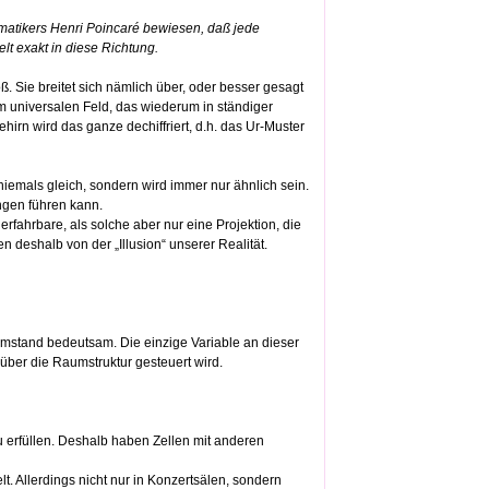
matikers Henri Poincaré bewiesen, daß jede
t exakt in diese Richtung.
ß. Sie breitet sich nämlich über, oder besser gesagt
m universalen Feld, das wiederum in ständiger
ehirn wird das ganze dechiffriert, d.h. das Ur-Muster
iemals gleich, sondern wird immer nur ähnlich sein.
ngen führen kann.
 erfahrbare, als solche aber nur eine Projektion, die
n deshalb von der „Illusion“ unserer Realität.
Umstand bedeutsam. Die einzige Variable an dieser
 über die Raumstruktur gesteuert wird.
 erfüllen. Deshalb haben Zellen mit anderen
t. Allerdings nicht nur in Konzertsälen, sondern