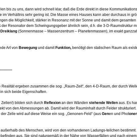
llen bis zu uns, dann wird schnell klar, daß die Erde direkt in diese Kommunikation
 im Verhältnis sehr gering ist. Die Masse eines Hauses kann aber durchaus in g
en die Möglichkeit, stärker in Resonanz mit der Sonne und damit dem gesamten 
der Resonator dem Schwingungsgeber ähnlich sein, d.h. die 3-D-Raumstruktur 
 Dreiklang
(Sonnenmasse – Massenzentrum – Planetenmassen), im exakt ganzzahl
jede Art von
Bewegung
und damit
Funktion,
benötigt den statischen Raum als exist
--------
 Realität ergeben zusammen die sog. „Raum-Zeit“, den 4-D-Raum, der durch Welle
 in sich beide Eigenschaften.
Zellen!) bilden sich durch
Reflexion
an den Wänden
stehende Wellen
aus. Es ha
ekt von den Abmessungen ab. Damit wird der Rauminhalt durch Felder strukturiert.
 der Zelle wird auf diese Weise ein sog. „Genonen-Feld“ (aus
Gen
en und Phot
one
und außerhalb des Menschen, wird von den vorhandenen Ladungs-teilchen bestimmt
-befinden aus. Sie sind naturgemäß in der Nähe von Wasserfällen und nach einem