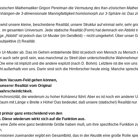
russischen Mathematiker Grigori Perelman die Vermutung des fran-zösischen Mathe
ängen-de 3-dimensionale Mannigfaltigkeit homöomorph zur 3-Sphäre ist. Das ziel
ird unsere kleine, bescheidene Realität, unsere Struktur auf einmal sehr, sehr gro
 im gesamten Universum. Jede statische Realität (Form) hat demnach ein Abbild i
ge „Abbild“ ist jedoch das Ur-Muster (im Geistfeld) – nicht umgekehrt. Über unser G
ubjektive (!) Realität.
e Ur-Muster ab. Das im Gehirn entstehende Bild ist jedoch von Mensch zu Mensch n
er auch sehr groß sein, was manchmal zu Streit über unterschiedliche Wahrnehmu
Die eine ist implizit und die andere explizit (nach D. Bohm). Letztere ist die von uns
ht außerhalb von uns. Darin sind sich die Hirnforscher heute einig. Manche spreche
t dem Vacuum-Feld gehen können,
unserer Realität vom Original
ahrscheinlichkeit.
chronizität, die wiederum zu hoher Kohärenz führt. Aber es ist noch ein anderer 
Raum mit Länge x Breite x Höhe! Das bedeutet, daß unsere (statische!) Realität nur
gt primär ganz entscheidend von den
Diese wiederum wirkt sich auf die Funktion aus.
 eine Zelle eine ganz bestimmte Größe haben muß, um ihre spezifische Funktion zu
n.
ionen zueinander ergibt ein Gesamtbild, das in der Akustik eine große Rolle spiel