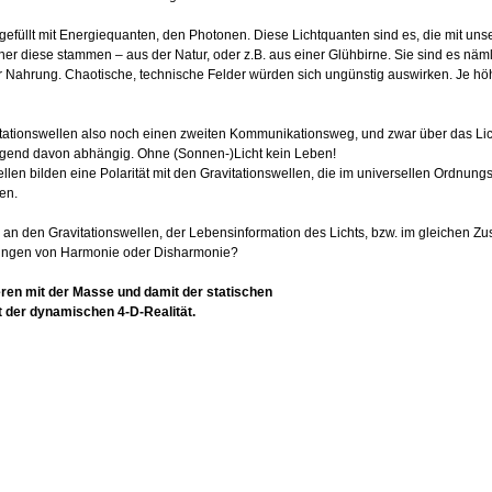
gefüllt mit Energiequanten, den Photonen. Diese Lichtquanten sind es, die mit u
her diese stammen – aus der Natur, oder z.B. aus einer Glühbirne. Sie sind es näm
 Nahrung. Chaotische, technische Felder würden sich ungünstig auswirken. Je höhe
itationswellen also noch einen zweiten Kommunikationsweg, und zwar über das Li
ingend davon abhängig. Ohne (Sonnen-)Licht kein Leben!
llen bilden eine Polarität mit den Gravitationswellen, die im universellen Ordnun
en.
 an den Gravitationswellen, der Lebensinformation des Lichts, bzw. im gleichen
ungen von Harmonie oder Disharmonie?
ren mit der Masse und damit der statischen
it der dynamischen 4-D-Realität.