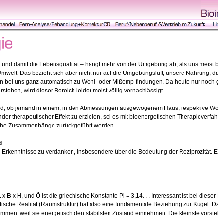
 und damit die Lebensqualität – hängt mehr von der Umgebung ab, als uns meist b
mwelt. Das bezieht sich aber nicht nur auf die Umgebungsluft, unsere Nahrung, d
n bei uns ganz automatisch zu Wohl- oder Mißemp-findungen. Da heute nur noch 
tehen, wird dieser Bereich leider meist völlig vernachlässigt.
ied, ob jemand in einem, in den Abmessungen ausgewogenem Haus, respektive Wohnu
nder therapeutischer Effekt zu erzielen, sei es mit bioenergetischen Therapieverf
lche Zusammenhänge zurückgeführt werden.
d
e Erkenntnisse zu verdanken, insbesondere über die Bedeutung der Reziprozität. Es
L
x
B
x
H
, und
Õ
ist die griechische Konstante Pi = 3,14... . Interessant ist bei dies
atische Realität (Raumstruktur) hat also eine fundamentale Beziehung zur Kugel. Da
en, weil sie energetisch den stabilsten Zustand einnehmen. Die kleinste vorstell