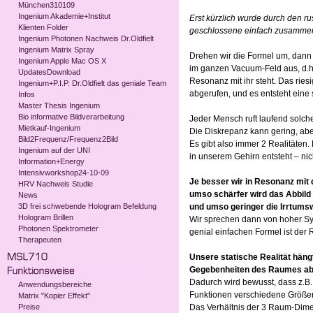
München310109
Ingenium Akademie+Institut
Erst kürzlich wurde durch den 
Klienten Folder
geschlossene einfach zusammenh
Ingenium Photonen Nachweis Dr.Oldfielt
Ingenium Matrix Spray
Drehen wir die Formel um, dann w
Ingenium Apple Mac OS X
im ganzen Vacuum-Feld aus, d.h.
UpdatesDownload
Resonanz mit ihr steht. Das riesi
Ingenium+P.I.P. Dr.Oldfielt das geniale Team
abgerufen, und es entsteht eine s
Infos
Master Thesis Ingenium
Bio informative Bildverarbeitung
Jeder Mensch ruft laufend solch
Mietkauf-Ingenium
Die Diskrepanz kann gering, ab
Bild2Frequenz/Frequenz2Bild
Es gibt also immer 2 Realitäten. 
Ingenium auf der UNI
in unserem Gehirn entsteht – nic
Information+Energy
Intensivworkshop24-10-09
Je besser wir in Resonanz mi
HRV Nachweis Studie
umso schärfer wird das Abbild 
News
3D frei schwebende Hologram Befeldung
und umso geringer die Irrtumsw
Hologram Brillen
Wir sprechen dann von hoher Syn
Photonen Spektrometer
genial einfachen Formel ist der 
Therapeuten
Unsere statische Realität hän
Gegebenheiten des Raumes ab. 
Dadurch wird bewusst, dass z.B.
Anwendungsbereiche
Funktionen verschiedene Größe
Matrix "Kopier Effekt"
Preise
Das Verhältnis der 3 Raum-Dimens