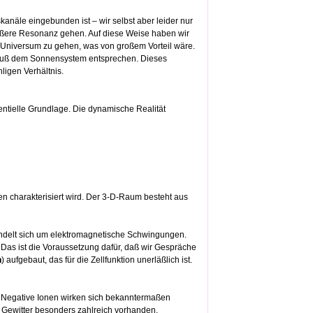
skanäle eingebunden ist – wir selbst aber leider nur
rößere Resonanz gehen. Auf diese Weise haben wir
Universum zu gehen, was von großem Vorteil wäre.
muß dem Sonnensystem entsprechen. Dieses
igen Verhältnis.
entielle Grundlage. Die dynamische Realität
n charakterisiert wird. Der 3-D-Raum besteht aus
ndelt sich um elektromagnetische Schwingungen.
 Das ist die Voraussetzung dafür, daß wir Gespräche
n
) aufgebaut, das für die Zellfunktion unerläßlich ist.
. Negative Ionen wirken sich bekanntermaßen
 Gewitter besonders zahlreich vorhanden.