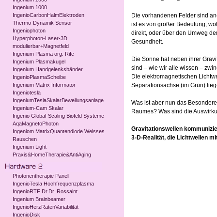
Ingenium 1000
IngenioCarbonHalmElektroden
Die vorhandenen Felder sind an
Thermo-Dynamik Sensor
ist es von großer Bedeutung, wo
Ingeniophoton
direkt, oder über den Umweg der
Hyperphoton-Laser-3D
Gesundheit.
modulierbar+Magnetfeld
Ingenium Plasma org. Rife
Die Sonne hat neben ihrer Grav
Ingenium Plasmakugel
sind – wie wir alle wissen – zw
Ingenium Handgelenksbänder
Die elektromagnetischen Lichtwe
IngenioPlasmaScheibe
Ingenium Matrix Informator
Separationsachse (im Grün) lieg
Ingeniotesla
IngeniumTeslaSkalarBewellungsanlage
Was ist aber nun das Besondere
Ingenium-Cam Skalar
Raumes? Was sind die Auswirk
Ingenio Global-Scaling Biofeld Systeme
AqaMagnetoPhoton
Gravitationswellen kommunizie
Ingeniom MatrixQuantendiode Weisses
3-D-Realität, die Lichtwellen m
Rauschen
Ingenium Light
Praxis&HomeTherapie&AntiAging
Photonentherapie Panell
IngenioTesla Hochfrequenzplasma
IngenioRTF Dr.Dr. Rossaint
Ingenium Brainbeamer
IngenioHerzRatenVariabilität
IngenioDisk