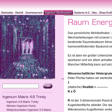
Das persönliche Wohlbefinden –
Wechselwirkungen mit unserer U
bestimmte Raumstrukturen führe
harmoniefördernder Baukunst vers
Es ist aber ein großer Untersch
spürbarer und vor allem anhalte
Mancher Mißerfolg kann auf so
Wissenschaftlicher Hintergrun
Peter Plichta haben wir wertvoll
1
(statische)
Realität = -----------
R x Õ
R
ist der 3-dimensionale Raum
Ingenium 4.8 Matrix Trinity
Kugeloberfläche ableitet. Die st
Klienten Ingenium Home
Mikrokosmos Kugelformen vorkomm
Weltpräsentation Ingenium 3.0 Matrix