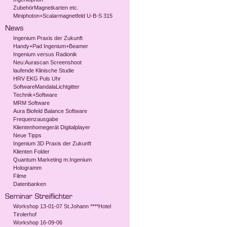
ZubehörMagnetkarten etc.
Miniphoton+Scalarmagnetfeld U-B-S 315
Ingenium Praxis der Zukunft
Handy+Pad Ingenium+Beamer
Ingenium versus Radionik
Neu:Aurascan Screenshoot
laufende Klinische Studie
HRV EKG Puls Uhr
SoftwareMandalaLichtgitter
Technik+Software
MRM Software
Aura Biofeld Balance Software
Frequenzausgabe
Klientenhomegerät Digitalplayer
Neue Tipps
Ingenium 3D Praxis der Zukunft
Klienten Folder
Quantum Marketing m.Ingenium
Hologramm
Filme
Datenbanken
Workshop 13-01-07 St.Johann ****Hotel
Tirolerhof
Workshop 16-09-06