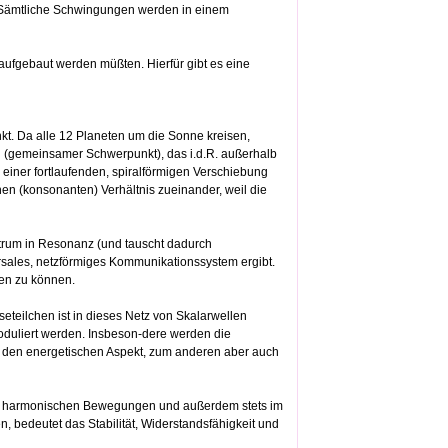
 Sämtliche Schwingungen werden in einem
aufgebaut werden müßten. Hierfür gibt es eine
nkt. Da alle 12 Planeten um die Sonne kreisen,
m
(gemeinsamer Schwerpunkt), das i.d.R. außerhalb
einer fortlaufenden, spiralförmigen Verschiebung
 (konsonanten) Verhältnis zueinander, weil die
trum in Resonanz (und tauscht dadurch
rsales, netzförmiges Kommunikationssystem ergibt.
ken zu können.
teilchen ist in dieses Netz von Skalarwellen
oduliert werden. Insbeson-dere werden die
al den energetischen Aspekt, zum anderen aber auch
in harmonischen Bewegungen und außerdem stets im
 bedeutet das Stabilität, Widerstandsfähigkeit und