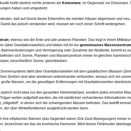
kustik heißt nämlich nichts anderes als
Konsonanz
, im Gegensatz zur Dissonanz.
kungen haben und umgedreht.
edeuten, daß auf Grund dieser Erkenntnis die meisten Häuser abgerissen und neu 
Damit das jedoch verstanden wird, müssen wir noch einen Schritt weitergehen.
ntrum
, ebenso wie die Erde und alle anderen Planeten. Das liegt in ihrem Mittelpu
n (über Gravitationswellen) und bilden mit ihr ein
gemeinsames Massenzentru
gen Bahnveränderungen und Verringerung oder Zunahme der Abstände, kommt es zu 
efinden sich Sonne, Planeten und Massenzentrum immer im gleichen harmonischen
per, einschließlich Sonne, gleichbleiben.
onnensystems steht über Gravitationswellen mit dem galaktischen (Massen-)Zen
ischen Zentren sind aber wiederum untereinander verbunden, woraus sich ein unive
h große Massen, um die gewaltigen Entfernungen mit Gravitationswellen überbrüc
 jedoch nicht etwa nur den gesamten Himmelskörper, sondern jedes einzelne Masse
Träger-wellen aufgefaßt werden, die mit sämtlichen vorhandenen Informationen m
 „mitgeteilt“, in denen sich die schwingenden Massen befinden. Das betrifft einm
, der über Winkelfunktionen ausgedrückt werden kann.
h ihre elliptischen Bahnen (das Gegenteil wären Zick-Zack-Bewegungen) immer 
n, bezeichnen wir das als kosmische Harmonie. Wird dieses Feldmuster übertragen,
.