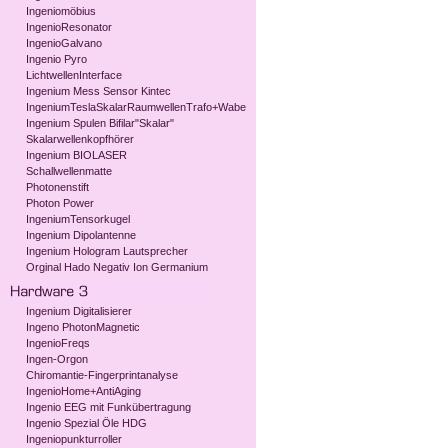
Ingeniomöbius
IngenioResonator
IngenioGalvano
Ingenio Pyro
LichtwellenInterface
Ingenium Mess Sensor Kintec
IngeniumTeslaSkalarRaumwellenTrafo+Wabe
Ingenium Spulen Bifilar"Skalar"
Skalarwellenkopfhörer
Ingenium BIOLASER
Schallwellenmatte
Photonenstift
Photon Power
IngeniumTensorkugel
Ingenium Dipolantenne
Ingenium Hologram Lautsprecher
Orginal Hado Negativ Ion Germanium
Ingenium Digitalisierer
Ingeno PhotonMagnetic
IngenioFreqs
Ingen-Orgon
Chiromantie-Fingerprintanalyse
IngenioHome+AntiAging
Ingenio EEG mit Funkübertragung
Ingenio Spezial Öle HDG
Ingeniopunkturroller