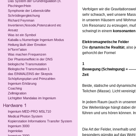
Das System der Grundregulation (n.
Pischinger/Hein
Verfolgen wir die Gravitationswe
Symphonie der Lebenskräfte
sehr schwach, weil unsere Masse
Schrödingergleichung
in unseren Häusern und Wohnung
Richard Feynman
Invertieren,Nosode,Potenzakord etc
Um Resonanz zu erzeugen, muß 
Ansatz
schwingt in einem
konsonanten
Was ist ein Symbol
Kaballa u.Numerlogie Ingenium Modus
Elektromagnetische Felder
Heilung läuft über Emotion
Die
dynamische Realität
, also 
In"form"ation
gehorcht der Formel
Was machen Frequenzen
Der Phantomeffekt in der DNS
1
biologische Transmutation
Biologische Transmutation 1
Bewegung (Schwingung) = --------
das EINMALEINS der Skepsis
Zeit
Schöpfungsplan und Primzahlen
Ingenium Erklärung
Beide, statische und dynamische
Coaching
Teilchen (Masse). Licht vereinigt
Zellmigration
Lichtgitter Mandalas im Ingenium
In jedem Raum (auch in unseren 
Die Wellenlänge hängt dabei dir
Ingenium MED-PRO MSL710
führen und uns hören können. In
Medical Photon System
Kopierstation Informations Transfer System
Ingenium 3000
Die Art der Felder, innerhalb 
Ingeniolas
besonders günstig auf das Wohl
Ingenium 2000