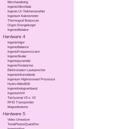
Merchandising
IngenioVibroStab
Ingenio Ur-Teilchenstrahler
Ingenium Kaloriemeter
Thermograf Bodyscan
Orgon Energiekegel
IngenioBiolabor
IngenioVigor
IngenioBalance
IngenioFrequenzscann
IngenioSkalar
Ingeniopyramide
IngenioTeslatürme
Elektrostaten Lautsprecher
IngenioInfrarotdiode
Ingenium Highresonant Prozessor
Hydro AMed500
Ingeniohologramband
IngeniumVril
Tachyomat V3 o. V2
RFID Transponder
Magnetbuttons
Video Umsetzer
TeslaPhotonQuantPen
Ingeniophon